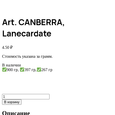
Art. CANBERRA,
Lanecardate
4.50
₽
Стоимость указана за грамм.
В наличии
900 гр,
397 гр,
267 гр
Количество
товара
В корзину
Art.
CANBERRA,
Описание
Lanecardate