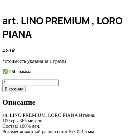
art. LINO PREMIUM , LORO
PIANA
4.80
₽
*стоимость указана за 1 грамм
194 грамма
Количество
товара
В корзину
art.
LINO
Описание
PREMIUM
,
LORO
art. LINO PREMIUM, LORO PIANA Италия.
PIANA
100 гр.- 365 метров.
Состав: 100% лён.
Рекомендованный размер спиц №3.0-3,5 мм.