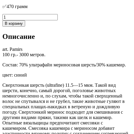
✅470 грамм
Количество
товара
В корзину
art.
PAMIRS
Описание
art. Pamirs
100 гр.- 3000 метров.
Состав: 70% ультрафайн мериносовая шерсть/30% кашемир.
цвет: синий
Сверхтонкая шерсть (ultrafine) 11.5—15 мкм. Такой вид
шерсти, конечно, самый дорогой, поголовье животных
немногочисленно и, по слухам, чтобы такой сверхценный
волос не спутывался и не грубел, такие животные гуляют в
специальных плащах-накидках в ветреную и дождливую
погоду. Сверхтонкий меринос подходит для смешивания с
другими видами пряжи, такими как шелк и кашемир.
Опытные вязальщицы предпочитают смесовки с
кашемиром. Смесовка кашемира с мериносом добавит
эластичности вязаному полотну с сохранением согревающей