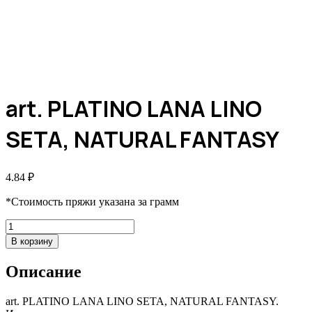
art. PLATINO LANA LINO
SETA, NATURAL FANTASY
4.84
₽
*Стоимость пряжи указана за грамм
Количество
товара
В корзину
art.
PLATINO
Описание
LANA
LINO
SETA,
art. PLATINO LANA LINO SETA, NATURAL FANTASY.