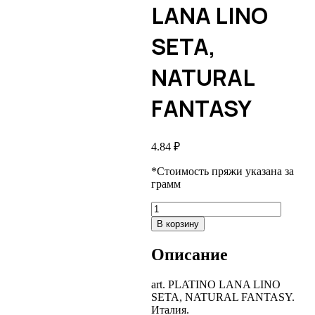
LANA LINO
SETA,
NATURAL
FANTASY
4.84
₽
*Стоимость пряжи указана за
грамм
Количество
товара
В корзину
art.
PLATINO
Описание
LANA
LINO
SETA,
art. PLATINO LANA LINO
NATURAL
SETA, NATURAL FANTASY.
FANTASY
Италия.