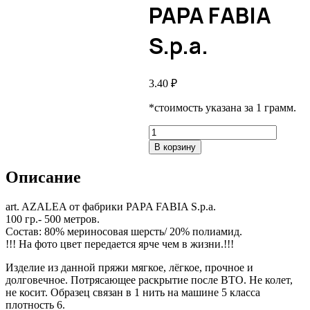
PAPA FABIA
S.p.a.
3.40
₽
*стоимость указана за 1 грамм.
Количество
товара
В корзину
art.
AZALEA,
Описание
PAPA
FABIA
S.p.a.
art. AZALEA от фабрики PAPA FABIA S.p.a.
100 гр.- 500 метров.
Состав: 80% мериносовая шерсть/ 20% полиамид.
!!! На фото цвет передается ярче чем в жизни.!!!
Изделие из данной пряжи мягкое, лёгкое, прочное и
долговечное. Потрясающее раскрытие после ВТО. Не колет,
не косит. Образец связан в 1 нить на машине 5 класса
плотность 6.